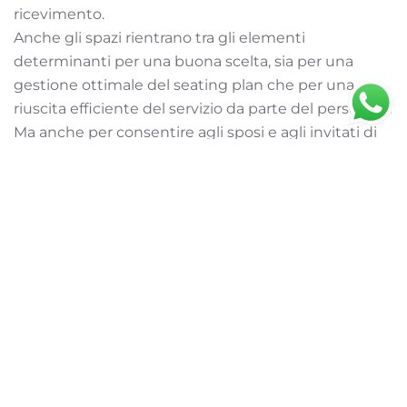
ricevimento.
Anche gli spazi rientrano tra gli elementi
determinanti per una buona scelta, sia per una
gestione ottimale del seating plan che per una
riuscita efficiente del servizio da parte del personale.
Ma anche per consentire agli sposi e agli invitati di
svolgere attività di gruppo, come ad esempio giochi
e balli.
Il menù adatto ad una
location per matrimoni
Villa Dino affida la realizzazione dei suoi
menù ai migliori banqueting che ci
deliziano con la realizzazione di piatti