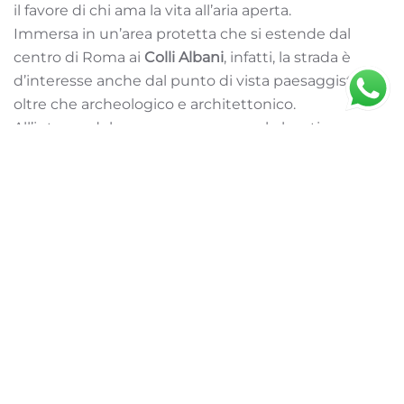
il favore di chi ama la vita all’aria aperta.
Immersa in un’area protetta che si estende dal
centro di Roma ai
Colli Albani
, infatti, la strada è
d’interesse anche dal punto di vista paesaggistico
oltre che archeologico e architettonico.
All’interno del parco non mancano le location
perfette sia per celebrare il rito del matrimonio
Appia Antica, sia per festeggiare le nozze con amici
e parenti.