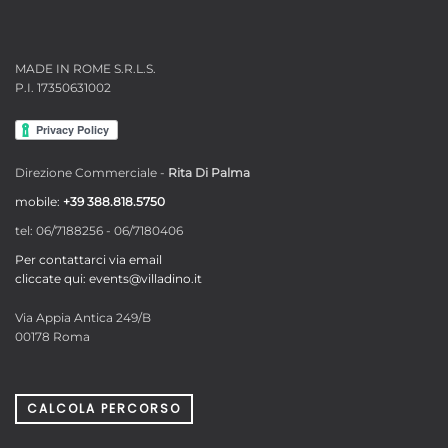
MADE IN ROME S.R.L.S.
P.I. 17350631002
Direzione Commerciale -
Rita Di Palma
mobile:
+39 388.818.5750
tel: 06/7188256 - 06/7180406
Per contattarci via email
cliccate qui: events@villadino.it
Via Appia Antica 249/B
00178 Roma
CALCOLA PERCORSO