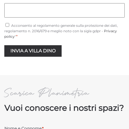
Consenso
*
Acconsento al regolamento generale sulla protezione dei dati,
regolamento n. 2016/679 e meglio noto con la sigla gdpr -
Privacy
*
policy
"
INVIA A VILLA DINO
Scarica Planimetria
Vuoi conoscere i nostri spazi?
Nome e Cognome
*