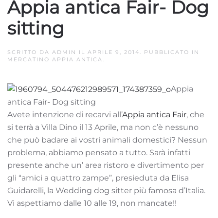
Appia antica Fair- Dog
sitting
SCRITTO DA
ADMIN
IL
APRILE 9, 2014
. PUBBLICATO IN
MERCATINO APPIA ANTICA
.
Appia
antica Fair- Dog sitting
Avete intenzione di recarvi all’
Appia antica Fair
, che
si terrà a Villa Dino il 13 Aprile, ma non c’è nessuno
che può badare ai vostri animali domestici? Nessun
problema, abbiamo pensato a tutto. Sarà infatti
presente anche un’ area ristoro e divertimento per
gli “amici a quattro zampe”, presieduta da Elisa
Guidarelli, la Wedding dog sitter più famosa d’Italia.
Vi aspettiamo dalle 10 alle 19, non mancate!!