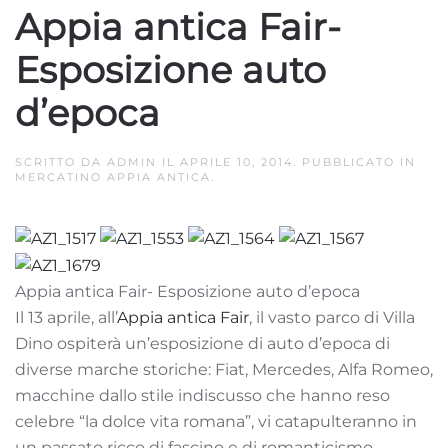
Appia antica Fair-
Esposizione auto
d’epoca
SCRITTO DA
ADMIN
IL
APRILE 10, 2014
. PUBBLICATO IN
MERCATINO APPIA ANTICA
.
Appia antica Fair- Esposizione auto d’epoca
Il 13 aprile, all’
Appia antica Fair
, il vasto parco di Villa
Dino ospiterà un’esposizione di auto d’epoca di
diverse marche storiche: Fiat, Mercedes, Alfa Romeo,
macchine dallo stile indiscusso che hanno reso
celebre “la dolce vita romana”, vi catapulteranno in
un passato ricco di fascino e di romanticismo.